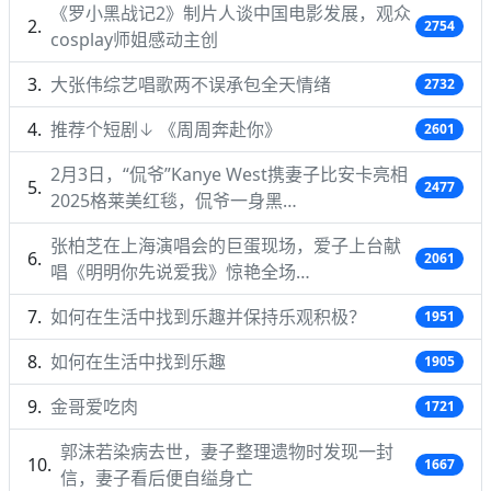
《罗小黑战记2》制片人谈中国电影发展，观众
2754
cosplay师姐感动主创
大张伟综艺唱歌两不误承包全天情绪
2732
推荐个短剧↓ 《周周奔赴你》
2601
2月3日，“侃爷”Kanye West携妻子比安卡亮相
2477
2025格莱美红毯，侃爷一身黑…
张柏芝在上海演唱会的巨蛋现场，爱子上台献
2061
唱《明明你先说爱我》惊艳全场…
如何在生活中找到乐趣并保持乐观积极？
1951
如何在生活中找到乐趣
1905
金哥爱吃肉
1721
郭沫若染病去世，妻子整理遗物时发现一封
1667
信，妻子看后便自缢身亡