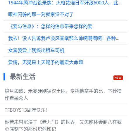
1944年腾冲战役录像：火枪焚烧日军歼敌6000人，此外遍地英烈身死
眼神闪躲的那一刻就察觉不对了
《爱与信息》：怎样的信息带来怎样的爱
我去！没人告诉我卢凌风查案那么帅啊啊啊啊！各种兵器精准拿捏！…
女富婆爱上残疾出租车司机
爱情，无疑是上天赐予的最宏大命题
最新生活
锦月如歌：禾宴硬刚猛汉土匪，专挑他拿手的比，下秒操
作看呆众人
TFBOYS13周年快乐！
你若未曾沉浸于《老九门》的世界，又怎能体会副八在我
心底刻下的那份炽烈印记