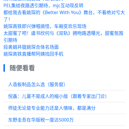
PEL集结夜路透引期待，mjc互动现反转
都给我去看姚琛的《Better With You》舞台，不看绝对亏大
了！
姚琛高铁即兴弹唱搞怪，车厢变欢乐现场
太甜蜜了吧！虞书欣何与《双轨》拥吻路透曝光，甜蜜氛围
引期待
段奥娟井胧姚琛合体名场面
姚琛高铁直播帮阿姨找回手机
随便看看
人造板制品怎么选（服务窗）
倪鑫：儿童不是成人的缩小版（跟着专家出门诊）
师徒无论是专业能力还是人情味，都是满分
东野圭吾在华版税一度达5000万