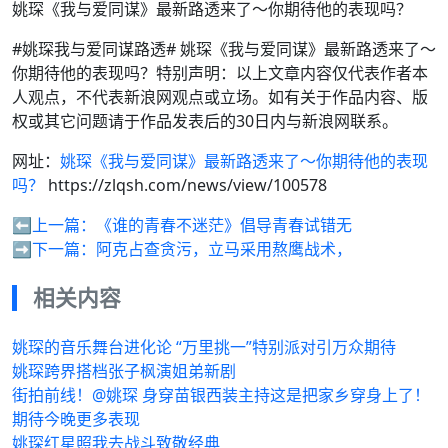
姚琛《我与爱同谋》最新路透来了～你期待他的表现吗？
#姚琛我与爱同谋路透# 姚琛《我与爱同谋》最新路透来了～
你期待他的表现吗？特别声明：以上文章内容仅代表作者本
人观点，不代表新浪网观点或立场。如有关于作品内容、版
权或其它问题请于作品发表后的30日内与新浪网联系。
网址：
姚琛《我与爱同谋》最新路透来了～你期待他的表现
吗？
https://zlqsh.com/news/view/100578
⬅️上一篇：
《谁的青春不迷茫》倡导青春试错无
➡️下一篇：
阿克占查贪污，立马采用熬鹰战术，
相关内容
姚琛的音乐舞台进化论 “万里挑一”特别派对引万众期待
姚琛跨界搭档张子枫演姐弟新剧
街拍前线！@姚琛 身穿苗银西装主持这是把家乡穿身上了！
期待今晚更多表现
姚琛红星照我去战斗致敬经典