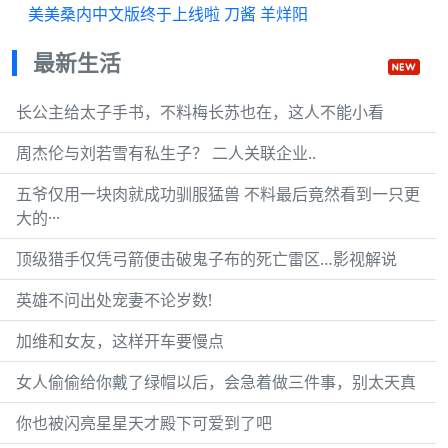
美美桑内中文版终于上线啦 刀酱 羊烊阳
最新生活
长公主给太子手书，不料梅长苏也在，这人不能小看
周杰伦与刘若雪有私生子？ 二人关联企业..
五爷仅用一块肉就成功驯服猛兽 不料最后竟然看到一只更
大的···
顶级猎手仅凭弓箭便击破鬼子布的死亡雷区…影视解说
英雄不问出处宠妻不论岁数!
加维和女友，这样开车要慢点
女人偷偷给你戴了绿帽以后，会急着做三件事，别太天真
你也被闪亮星星天才殿下可爱到了吧