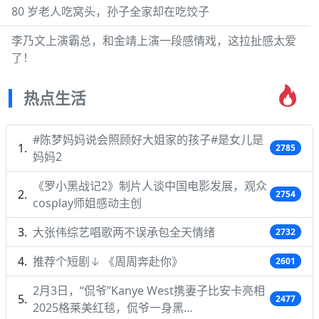
80 岁老人吃窝头，孙子全家却在吃饺子
李乃文上演霸总，和金靖上演一段感情戏，这拉扯感太爱
了！
热点生活
#陈梦妈妈说会照顾好大姐家的孩子#是女儿是
2785
妈妈2
《罗小黑战记2》制片人谈中国电影发展，观众
2754
cosplay师姐感动主创
大张伟综艺唱歌两不误承包全天情绪
2732
推荐个短剧↓ 《周周奔赴你》
2601
2月3日，“侃爷”Kanye West携妻子比安卡亮相
2477
2025格莱美红毯，侃爷一身黑…