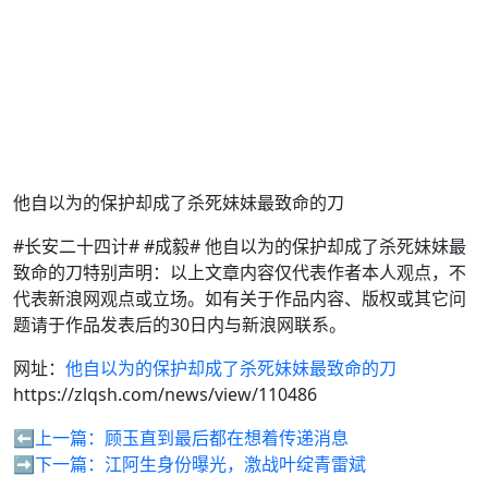
他自以为的保护却成了杀死妹妹最致命的刀
#长安二十四计# #成毅# 他自以为的保护却成了杀死妹妹最
致命的刀特别声明：以上文章内容仅代表作者本人观点，不
代表新浪网观点或立场。如有关于作品内容、版权或其它问
题请于作品发表后的30日内与新浪网联系。
网址：
他自以为的保护却成了杀死妹妹最致命的刀
https://zlqsh.com/news/view/110486
⬅️上一篇：
顾玉直到最后都在想着传递消息
➡️下一篇：
江阿生身份曝光，激战叶绽青雷斌