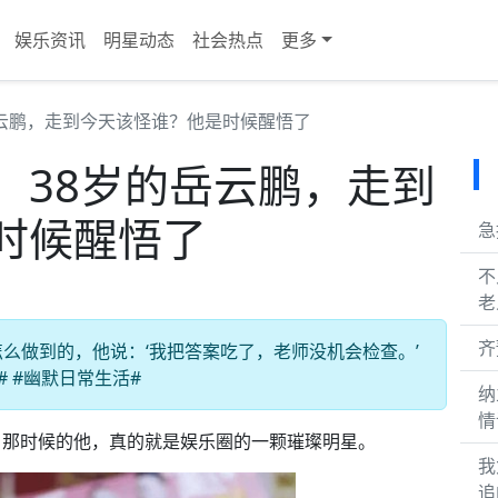
娱乐资讯
明星动态
社会热点
更多
云鹏，走到今天该怪谁？他是时候醒悟了
，38岁的岳云鹏，走到
时候醒悟了
急
不
老
齐
么做到的，他说：‘我把答案吃了，老师没机会检查。’
# #幽默日常生活#
纳
情
，那时候的他，真的就是娱乐圈的一颗璀璨明星。
我
追