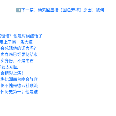
➡️下一篇：
杨紫回应接《国色芳华》原因：被何
该怪谁？他是时候醒悟了
经走上了另一条大道
德会兑现他的诺言吗？
相声春晚已经录制结束
真实身份，不是老君
不要太明显！
大会精彩上演！
，堪比湖南台晚会阵容
鹤伦不愧是德云社顶流
情怀历史第一；他是谁