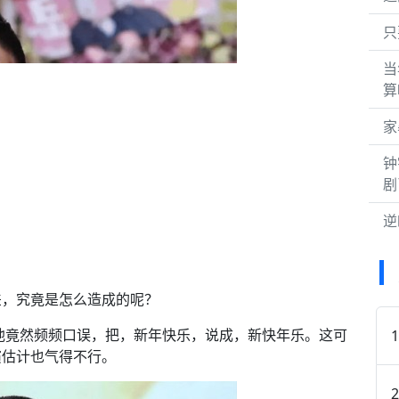
只
当
算
家
钟
剧
逆
差，究竟是怎么造成的呢？
，他竟然频频口误，把，新年快乐，说成，新快年乐。这可
演估计也气得不行。