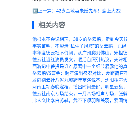
⬅️上一篇：
42岁金敏喜未婚先孕！恋上大22
相关内容
他根本不会说相声，38岁的岳云鹏，走到今天
事实证明，不澄清“私生子风波”的岳云鹏，已
本年度德云社不倒闭，从广州爬到佛山，宋祖
德云社当红演员发文，晒后台照引热议，天津
西游记中菩提是谁？原著中一个细节暴露他的
岳云鹏VS曹金：跨年演出盛况对比，差距简直
敢向德云社八省九城跨年商演说不，沈阳相声
河南卫视春晚定档，播出时间最好，明星云集
德云社南京专场结束，一月八场相声专场，张
此人文比李白苏轼，武不下项羽和关羽，爱国
随便看看