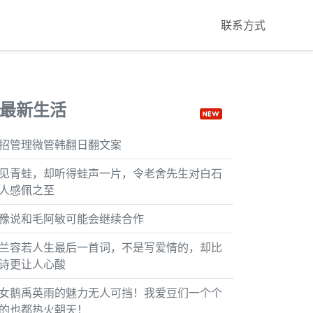
联系方式
最新生活
招管理微管韩翻日翻文案
见青蛙，却听得蛙声一片，令老舍先生对白石
人感佩之至
豫说和毛阿敏可能会继续合作
兰容若人生最后一首词，不是写爱情的，却比
诗更让人心酸
女鹅禹英雨的魅力无人可挡！我爱豆们一个个
的也都热火朝天！