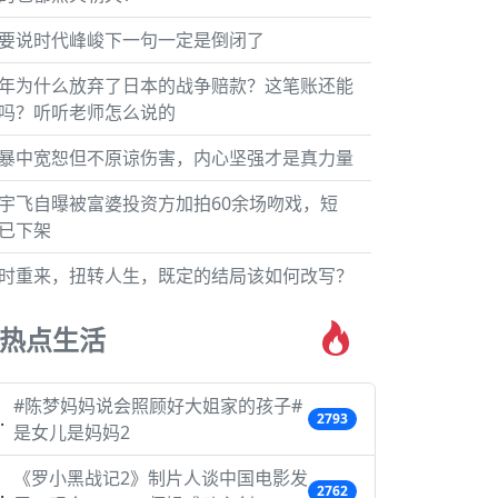
要说时代峰峻下一句一定是倒闭了
年为什么放弃了日本的战争赔款？这笔账还能
吗？听听老师怎么说的
暴中宽恕但不原谅伤害，内心坚强才是真力量
宇飞自曝被富婆投资方加拍60余场吻戏，短
已下架
时重来，扭转人生，既定的结局该如何改写？
热点生活
#陈梦妈妈说会照顾好大姐家的孩子#
2793
是女儿是妈妈2
《罗小黑战记2》制片人谈中国电影发
2762