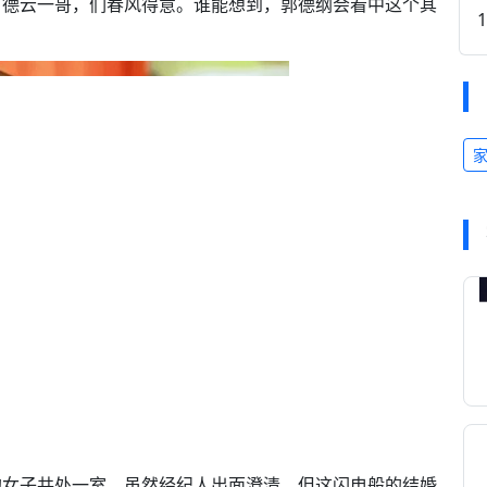
，德云一哥，们春风得意。谁能想到，郭德纲会看中这个其
的女子共处一室，虽然经纪人出面澄清，但这闪电般的结婚