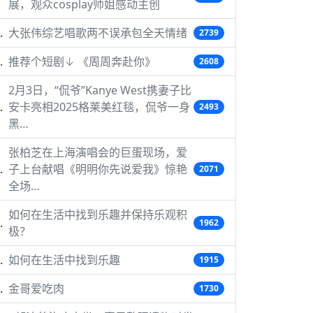
展，观众cosplay师姐感动主创
大张伟综艺唱歌两不误承包全天情绪
2739
推荐个短剧↓ 《周周奔赴你》
2608
2月3日，“侃爷”Kanye West携妻子比
安卡亮相2025格莱美红毯，侃爷一身
2493
黑…
张柏芝在上海演唱会的巨蛋现场，爱
子上台献唱《明明你先说爱我》惊艳
2071
全场…
如何在生活中找到乐趣并保持乐观积
1962
极？
如何在生活中找到乐趣
1915
金哥爱吃肉
1730