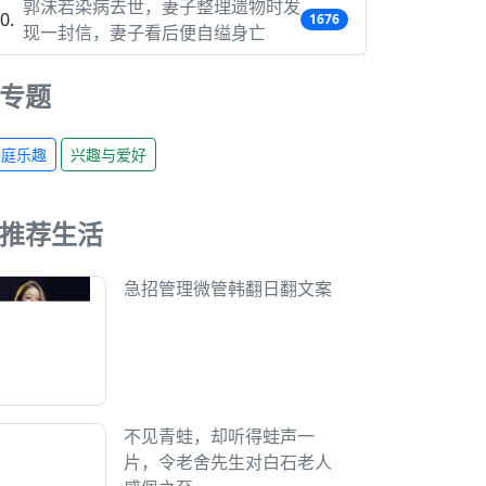
郭沫若染病去世，妻子整理遗物时发
1676
现一封信，妻子看后便自缢身亡
专题
家庭乐趣
兴趣与爱好
推荐生活
急招管理微管韩翻日翻文案
不见青蛙，却听得蛙声一
片，令老舍先生对白石老人