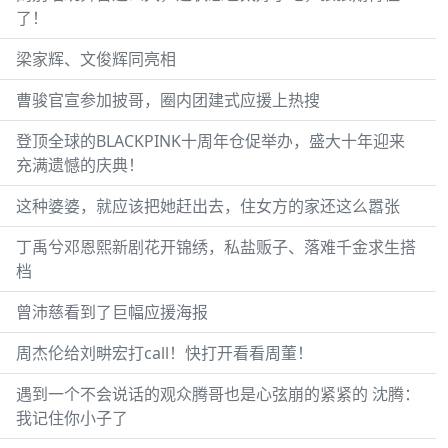
了！
梁家辉、文俊辉同亮相
曹骏官宣参加披哥，圈内团建式应援上热搜
登顶全球的BLACKPINK十周年仓促举办，盛大十年迎来
充满遗憾的庆典！
这种婆婆，就应该把她赶出去，住女方的家还这么嚣张
丁禹兮邓恩熙新剧花开锦绣，私盐贩子、落难千金求生搭
档
曾沛慈看到了巨幅应援海报
周杰伦给刘畊宏打call！快打开看看周董！
遇到一个不会说话的观众腾哥也是心弦崩的紧紧的 沈腾：
我记住你小子了