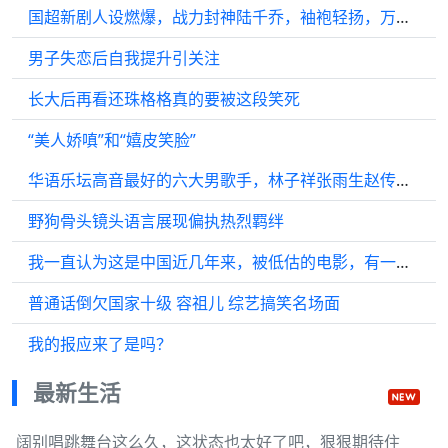
国超新剧人设燃爆，战力封神陆千乔，袖袍轻扬，万众俯首！
男子失恋后自我提升引关注
长大后再看还珠格格真的要被这段笑死
“美人娇嗔”和“嬉皮笑脸”
华语乐坛高音最好的六大男歌手，林子祥张雨生赵传，谁更胜一筹！
野狗骨头镜头语言展现偏执热烈羁绊
我一直认为这是中国近几年来，被低估的电影，有一种不属于国产剧的高级感
普通话倒欠国家十级 容祖儿 综艺搞笑名场面
我的报应来了是吗？
最新生活
阔别唱跳舞台这么久，这状态也太好了吧，狠狠期待住