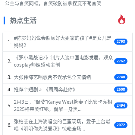
公主与言笑同框，言笑破防被拿捏变不苟言笑
热点生活
#陈梦妈妈说会照顾好大姐家的孩子#是女儿是
2793
妈妈2
《罗小黑战记2》制片人谈中国电影发展，观众
2762
cosplay师姐感动主创
大张伟综艺唱歌两不误承包全天情绪
2740
推荐个短剧↓ 《周周奔赴你》
2608
2月3日，“侃爷”Kanye West携妻子比安卡亮相
2494
2025格莱美红毯，侃爷一身黑…
张柏芝在上海演唱会的巨蛋现场，爱子上台献
2072
唱《明明你先说爱我》惊艳全场…