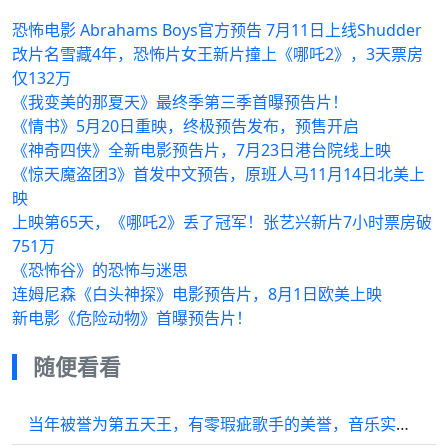
恐怖电影 Abrahams Boys官方预告 7月11日上线Shudder
改片名雪藏4年，恐怖片女王新片撞上《哪吒2》，3天票房
仅132万
《我变美的那夏天》最终季第三季首曝预告片！
《情书》5月20日重映，终极预告发布，预售开启
《神奇四侠》全新电影预告片，7月23日港台院线上映
《惊天魔盗团3》首发中文预告，原班人马11月14日北美上
映
上映第65天，《哪吒2》丢了冠军！张艺兴新片7小时票房破
751万
《恐怖谷》的恐怖与迷思
连姆尼森《白头神探》电影预告片，8月1日欧美上映
新电影《危险动物》首曝预告片！
随便看看
当年被誉为第五天王，有零瑕疵歌手的美誉，音乐实力不输四大天王