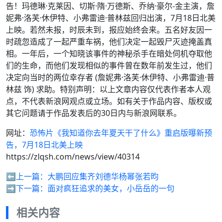
告！玛德琳·克莱因、切斯·隋·万德斯、乔纳·豪尔-金主演，詹
妮弗·洛芙·休伊特、小弗雷迪·普林兹回归出演，7月18日北美
上映。若然未报，时辰未到，报应始终会来。五名好友因一
时疏忽造成了一起严重车祸，他们决定一起毁尸灭迹掩盖真
相。一年后，一个知晓该事件的神秘杀手在暗处伺机夺取他
们的生命，而他们发现相似的事件曾在数年前发生过，他们
决定向当时的两位幸存者 (詹妮弗·洛芙·休伊特、小弗雷迪·普
林兹 饰) 求助。特别声明：以上文章内容仅代表作者本人观
点，不代表新浪网观点或立场。如有关于作品内容、版权或
其它问题请于作品发表后的30日内与新浪网联系。
网址：
恐怖片《我知道你去年夏天干了什么》重启版曝新预
告，7月18日北美上映
https://zlqsh.com/news/view/40314
⬅️上一篇：
大鹏回应集齐刘德华杨幂张若昀
➡️下一篇：
面对疯狂追求的美女，小岳岳的一句
相关内容