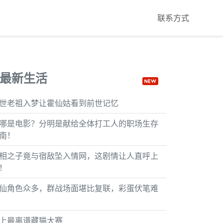
联系方式
最新生活
世老祖入梦让霍仙姑看到前世记忆
哪是电影？分明是献给全体打工人的职场生存
南！
相之子竟与宿敌坠入情网，这剧情让人直呼上
！
仙角色众多，群战场面堪比复联，彩蛋伏笔难
上最离谱藏猫大赛