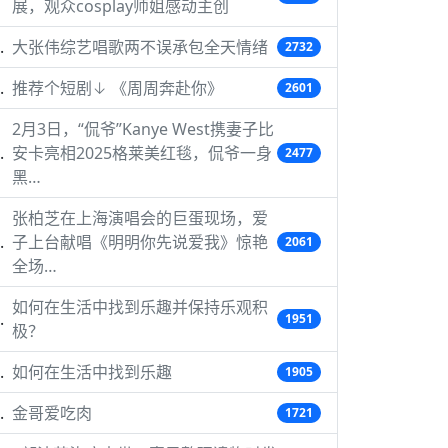
展，观众cosplay师姐感动主创
大张伟综艺唱歌两不误承包全天情绪
2732
推荐个短剧↓ 《周周奔赴你》
2601
2月3日，“侃爷”Kanye West携妻子比
安卡亮相2025格莱美红毯，侃爷一身
2477
黑…
张柏芝在上海演唱会的巨蛋现场，爱
子上台献唱《明明你先说爱我》惊艳
2061
全场…
如何在生活中找到乐趣并保持乐观积
1951
极？
如何在生活中找到乐趣
1905
金哥爱吃肉
1721