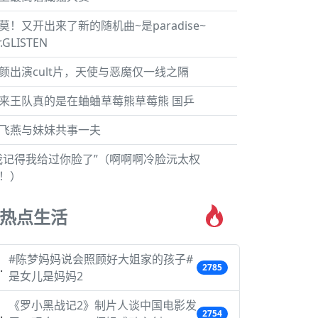
莫！又开出来了新的随机曲~是paradise~
r.GLISTEN
颜出演cult片，天使与恶魔仅一线之隔
来王队真的是在蛐蛐草莓熊草莓熊 国乒
飞燕与妹妹共事一夫
我记得我给过你脸了”（啊啊啊冷脸沅太权
！）
热点生活
#陈梦妈妈说会照顾好大姐家的孩子#
2785
是女儿是妈妈2
《罗小黑战记2》制片人谈中国电影发
2754