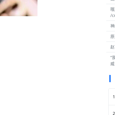
哦
/c
神
原
赵
“
威