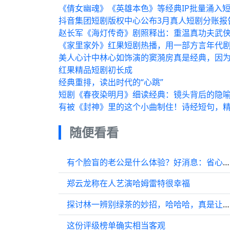
《倩女幽魂》《英雄本色》等经典IP批量涌入
抖音集团短剧版权中心公布3月真人短剧分账报
赵长军《海灯传奇》剧照释出：重温真功夫武
《家里家外》红果短剧热播，用一部方言年代
美人心计中林心如饰演的窦漪房真是经典，因
红果精品短剧初长成
经典重排，读出时代的“心跳”
短剧《春夜染明月》细读经典：镜头背后的隐
有被《封神》里的这个小曲制住！诗经短句，
随便看看
有个脸盲的老公是什么体验？好消息：省心省力，坏消息：至今没认对过
郑云龙称在人艺演哈姆雷特很幸福
探讨林一辨别绿茶的妙招，哈哈哈，真是让人忍俊不禁
这份评级榜单确实相当客观