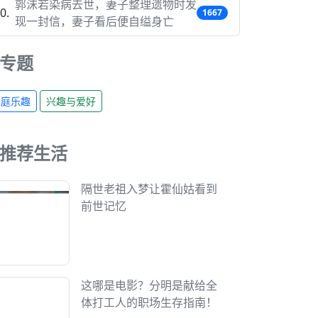
郭沫若染病去世，妻子整理遗物时发
1667
现一封信，妻子看后便自缢身亡
专题
家庭乐趣
兴趣与爱好
推荐生活
隔世老祖入梦让霍仙姑看到
前世记忆
这哪是电影？分明是献给全
体打工人的职场生存指南！