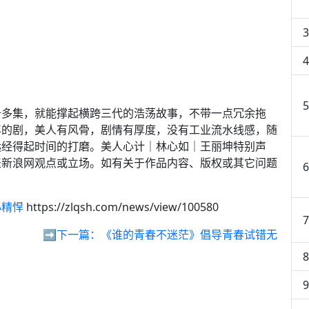
十多集，就能撑起横跨三代的浩荡故事，不带一点冗余拖
年的剧，美人有风骨，剧情有厚度，没有工业流水线感，随
远经得起时间的打磨。美人心计｜林心如｜王丽坤特别声
表新浪网观点或立场。如有关于作品内容、版权或其它问题
小精悍
https://zlqsh.com/news/view/100580
➡️下一篇：
《谁的青春不迷茫》倡导青春试错无