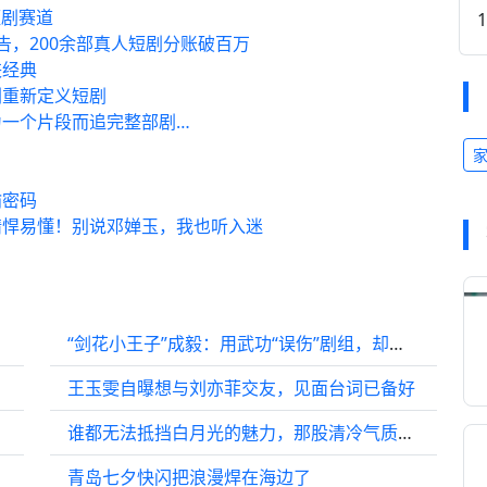
短剧赛道
告，200余部真人短剧分账破百万
侠经典
剧重新定义短剧
为一个片段而追完整部剧…
喻密码
精悍易懂！别说邓婵玉，我也听入迷
“剑花小王子”成毅：用武功“误伤”剧组，却意外圈粉无数
王玉雯自曝想与刘亦菲交友，见面台词已备好
谁都无法抵挡白月光的魅力，那股清冷气质总是直击人心
青岛七夕快闪把浪漫焊在海边了