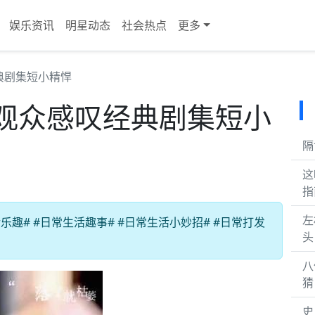
娱乐资讯
明星动态
社会热点
更多
典剧集短小精悍
观众感叹经典剧集短小
隔
这
指
左
趣# #日常生活趣事# #日常生活小妙招# #日常打发
头
八
猜
史